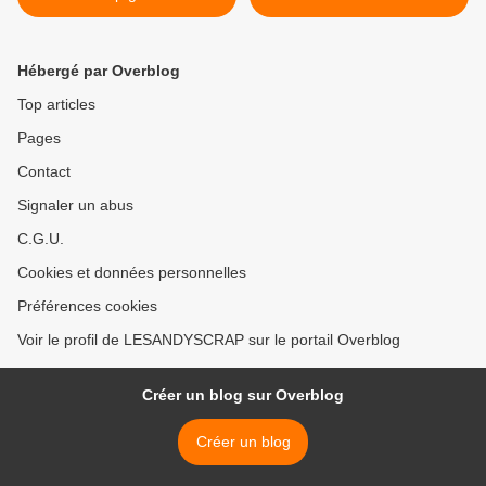
"Travel in a Tin Box" de
QuiltNWood et Le Crayon à
Roulettes !
Hébergé par Overblog
Top articles
Pages
Contact
Signaler un abus
C.G.U.
Cookies et données personnelles
Préférences cookies
Voir le profil de LESANDYSCRAP sur le portail Overblog
Créer un blog sur Overblog
Créer un blog