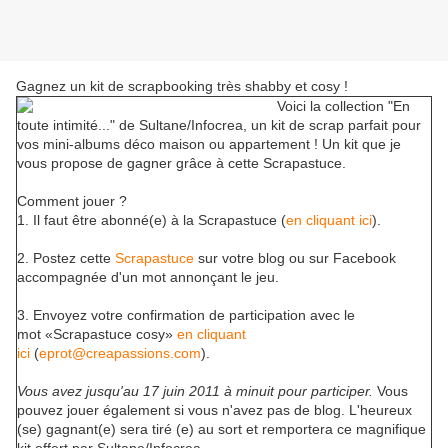
Gagnez un kit de scrapbooking très shabby et cosy !
Voici la collection "En
toute intimité..." de Sultane/Infocrea, un kit de scrap parfait pour
vos mini-albums déco maison ou appartement ! Un kit que je
vous propose de gagner grâce à cette Scrapastuce.
Comment jouer ?
1. Il faut être abonné(e) à la Scrapastuce (
en cliquant ici
).
2. Postez cette
Scrapastuce
sur votre blog ou sur Facebook
accompagnée d'un mot annonçant le jeu.
3. Envoyez votre confirmation de participation avec le
mot «Scrapastuce cosy»
en cliquant
ici
(
eprot@creapassions.com
).
Vous avez jusqu'au 17 juin 2011 à minuit pour participer.
Vous
pouvez jouer également si vous n'avez pas de blog. L'heureux
(se) gagnant(e) sera tiré (e) au sort et remportera ce magnifique