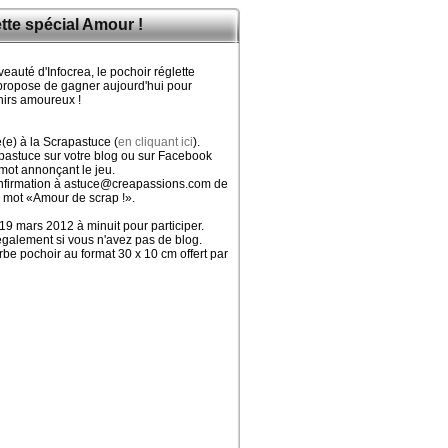
tte spécial Amour !
auté d'Infocrea, le pochoir réglette
propose de gagner aujourd'hui pour
nirs amoureux !
é(e) à la Scrapastuce (
en cliquant ici
).
apastuce sur votre blog ou sur Facebook
ot annonçant le jeu.
onfirmation à astuce@creapassions.com de
e mot «Amour de scrap !».
19 mars 2012 à minuit pour participer.
galement si vous n'avez pas de blog.
rbe pochoir au format 30 x 10 cm offert par