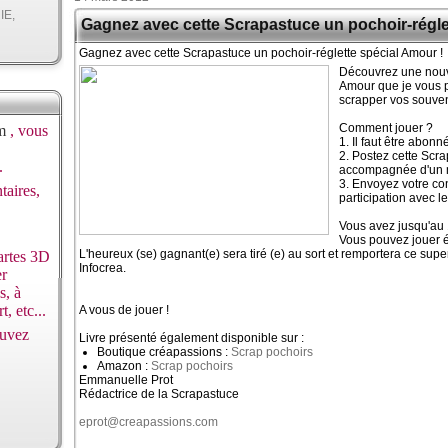
IE,
Gagnez avec cette Scrapastuce un pochoir-régle
Gagnez avec cette Scrapastuce un pochoir-réglette spécial Amour !
Découvrez une nouve
Amour que je vous 
scrapper vos souve
Comment jouer ?
m
, vous
1. Il faut être abonn
2. Postez cette Scr
.
accompagnée d'un m
3. Envoyez votre c
taires,
participation avec l
Vous avez jusqu'au 
Vous pouvez jouer é
L'heureux (se) gagnant(e) sera tiré (e) au sort et remportera ce supe
artes 3D
Infocrea.
er
s, à
t, etc...
A vous de jouer !
ouvez
Livre présenté également disponible sur :
Boutique créapassions :
Scrap pochoirs
Amazon :
Scrap pochoirs
Emmanuelle Prot
Rédactrice de la Scrapastuce
eprot@creapassions.com