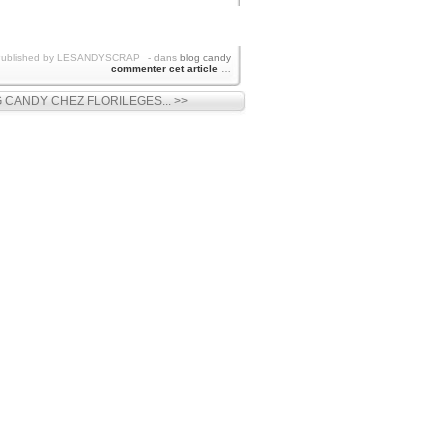
ublished by LESANDYSCRAP
-
dans
blog candy
commenter cet article
…
 CANDY CHEZ FLORILEGES... >>