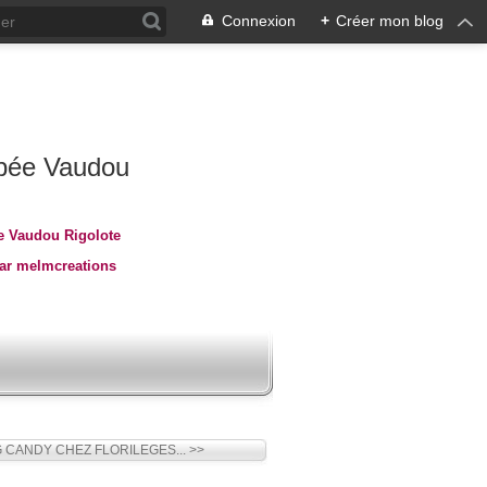
Connexion
+
Créer mon blog
 Vaudou Rigolote
par melmcreations
 CANDY CHEZ FLORILEGES... >>