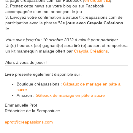
la page creapassions.com sur Facebook (
en cliquant ici
).
2. Postez cette news sur votre blog ou sur Facebook
accompagnée d'un mot annonçant le jeu.
3. Envoyez votre confirmation à astuce@creapassions.com de
participation avec la phrase
"Je joue avec Crayola Créations
!»
.
Vous avez jusqu'au 10 octobre 2012 à minuit pour participer.
Un(e) heureux (se) gagnant(e) sera tiré (e) au sort et remportera
un kit mannequin mariage offert par
Crayola Créations
.
Alors à vous de jouer !
Livre présenté également disponible sur :
Boutique créapassions :
Gâteaux de mariage en pâte à
sucre
Amazon :
Gâteaux de mariage en pâte à sucre
Emmanuelle Prot
Rédactrice de la Scrapastuce
eprot@creapassions.com