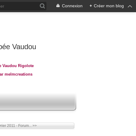
Connexion
+
Créer mon blog
 Vaudou Rigolote
par melmcreations
rier 2011 - Forum... >>