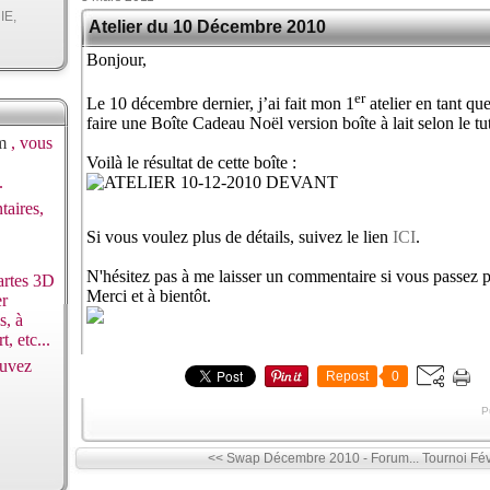
IE,
Atelier du 10 Décembre 2010
Bonjour,
er
Le 10 décembre dernier, j’ai fait mon 1
atelier en tant qu
faire une Boîte Cadeau Noël version boîte à lait selon le tu
m
, vous
Voilà le résultat de cette boîte :
.
taires,
Si vous voulez plus de détails, suivez le lien
ICI
.
N'hésitez pas à me laisser un commentaire si vous passez p
artes 3D
Merci et à bientôt.
er
s, à
t, etc...
ouvez
Repost
0
P
<< Swap Décembre 2010 - Forum...
Tournoi Fév