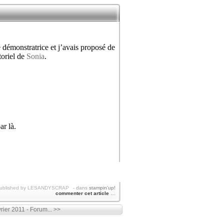
e démonstratrice et j’avais proposé de
toriel de
Sonia
.
ar là.
ublished by LESANDYSCRAP
-
dans
stampin'up!
commenter cet article
…
rier 2011 - Forum... >>