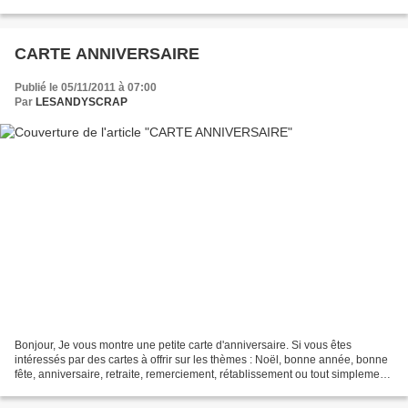
Copic : E00 - E47 -...
CARTE ANNIVERSAIRE
Publié le 05/11/2011 à 07:00
Par
LESANDYSCRAP
Bonjour, Je vous montre une petite carte d'anniversaire. Si vous êtes
intéressés par des cartes à offrir sur les thèmes : Noël, bonne année, bonne
fête, anniversaire, retraite, remerciement, rétablissement ou tout simplement
pour le plaisir, vous pouvez...