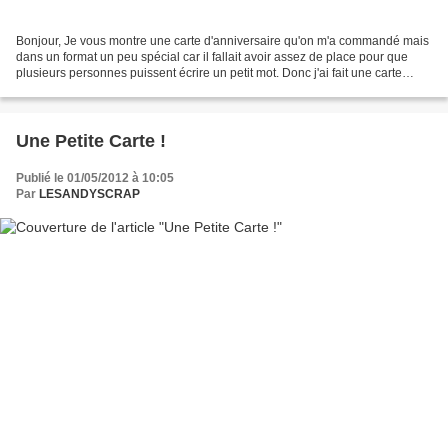
Bonjour, Je vous montre une carte d'anniversaire qu'on m'a commandé mais
dans un format un peu spécial car il fallait avoir assez de place pour que
plusieurs personnes puissent écrire un petit mot. Donc j'ai fait une carte
double de format de 29,4 sur...
Une Petite Carte !
Publié le 01/05/2012 à 10:05
Par
LESANDYSCRAP