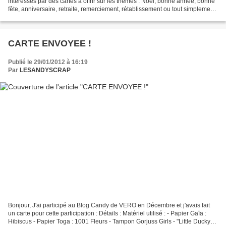
intéressés par des cartes à offrir sur les thèmes : Noël, bonne année, bonne
fête, anniversaire, retraite, remerciement, rétablissement ou tout simplement
pour le plaisir, vous pouvez...
CARTE ENVOYEE !
Publié le 29/01/2012 à 16:19
Par
LESANDYSCRAP
Bonjour, J'ai participé au Blog Candy de VERO en Décembre et j'avais fait
un carte pour cette participation : Détails : Matériel utilisé : - Papier Gaïa :
Hibiscus - Papier Toga : 1001 Fleurs - Tampon Gorjuss Girls - "Little Ducky"