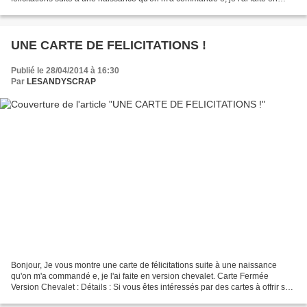
version chevalet. Si vous êtes intéressés par des cartes...
UNE CARTE DE FELICITATIONS !
Publié le 28/04/2014 à 16:30
Par
LESANDYSCRAP
Bonjour, Je vous montre une carte de félicitations suite à une naissance
qu'on m'a commandé e, je l'ai faite en version chevalet. Carte Fermée
Version Chevalet : Détails : Si vous êtes intéressés par des cartes à offrir sur
les thèmes : Noël, bonne année,...