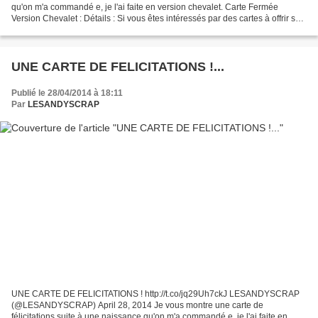
qu'on m'a commandé e, je l'ai faite en version chevalet. Carte Fermée
Version Chevalet : Détails : Si vous êtes intéressés par des cartes à offrir sur
les thèmes : Noël, bonne année,...
UNE CARTE DE FELICITATIONS !...
Publié le 28/04/2014 à 18:11
Par
LESANDYSCRAP
UNE CARTE DE FELICITATIONS ! http://t.co/jq29Uh7ckJ LESANDYSCRAP
(@LESANDYSCRAP) April 28, 2014 Je vous montre une carte de
félicitations suite à une naissance qu'on m'a commandé e, je l'ai faite en