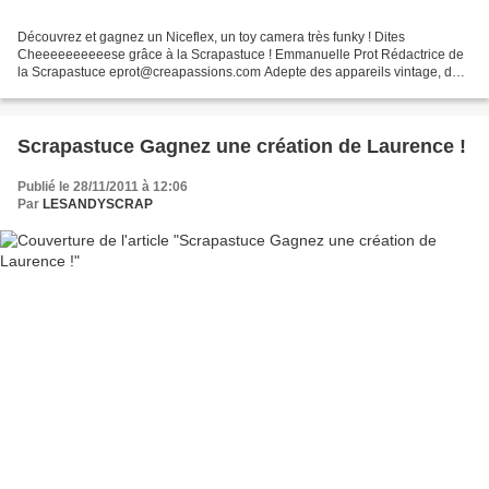
Découvrez et gagnez un Niceflex, un toy camera très funky ! Dites
Cheeeeeeeeeese grâce à la Scrapastuce ! Emmanuelle Prot Rédactrice de
la Scrapastuce eprot@creapassions.com Adepte des appareils vintage, des
toy cameras (Lomo, Diana, Pola...), vous allez...
Scrapastuce Gagnez une création de Laurence !
Publié le 28/11/2011 à 12:06
Par
LESANDYSCRAP