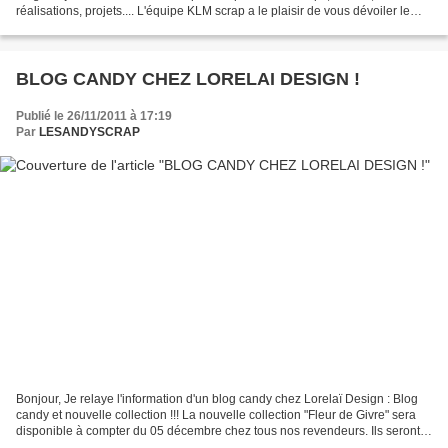
réalisations, projets.... L'équipe KLM scrap a le plaisir de vous dévoiler le
KLM MAG " Spécial Noël"...
BLOG CANDY CHEZ LORELAI DESIGN !
Publié le 26/11/2011 à 17:19
Par
LESANDYSCRAP
Bonjour, Je relaye l'information d'un blog candy chez Lorelaï Design : Blog
candy et nouvelle collection !!! La nouvelle collection "Fleur de Givre" sera
disponible à compter du 05 décembre chez tous nos revendeurs. Ils seront
également accessible au...