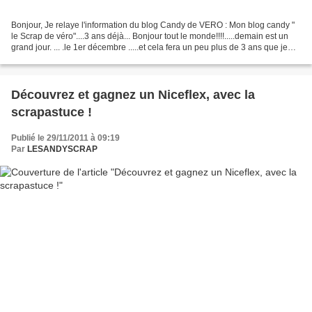
Bonjour, Je relaye l'information du blog Candy de VERO : Mon blog candy "
le Scrap de véro"....3 ans déjà... Bonjour tout le monde!!!!.....demain est un
grand jour. ... .le 1er décembre .....et cela fera un peu plus de 3 ans que je
partage cette aventure...
Découvrez et gagnez un Niceflex, avec la
scrapastuce !
Publié le 29/11/2011 à 09:19
Par
LESANDYSCRAP