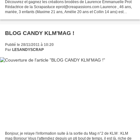
Découvrez et gagnez les créations brodées de Laurence Emmanuelle Prot
Rédactrice de la Scrapastuce eprot@creapassions.com Laurence , 46 ans,
mariée, 3 enfants (Maxime 21 ans, Amélie 20 ans et Collin 14 ans) est
brodeuse sur informatique. Elle a créé son...
BLOG CANDY KLM'MAG !
Publié le 28/11/2011 à 10:20
Par
LESANDYSCRAP
Bonjour, je relaye l'information suite à la sortie du Mag n°2 de KLM : KLM
mag Bonjour Vous l'attendiez depuis un pti bout de temps, il est là, riche de