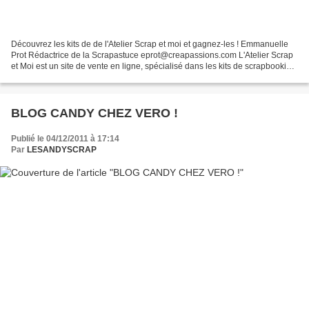
Découvrez les kits de de l'Atelier Scrap et moi et gagnez-les ! Emmanuelle
Prot Rédactrice de la Scrapastuce eprot@creapassions.com L'Atelier Scrap
et Moi est un site de vente en ligne, spécialisé dans les kits de scrapbooking.
On peut y retrouver également...
BLOG CANDY CHEZ VERO !
Publié le 04/12/2011 à 17:14
Par
LESANDYSCRAP